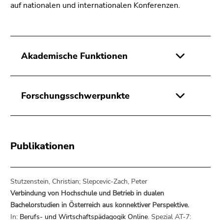
Seitenbereichs.
auf nationalen und internationalen Konferenzen.
Zur
Übersicht
der
Seitenbereiche
Akademische Funktionen
Forschungsschwerpunkte
Publikationen
Stutzenstein, Christian; Slepcevic-Zach, Peter
Verbindung von Hochschule und Betrieb in dualen
Bachelorstudien in Österreich aus konnektiver Perspektive.
In:
Berufs- und Wirtschaftspädagogik Online
. Spezial AT-7: