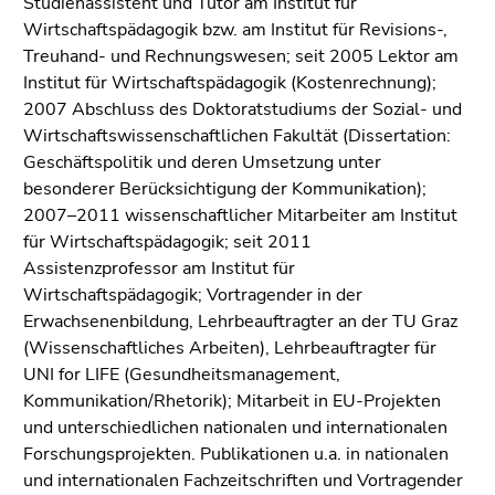
Studienassistent und Tutor am Institut für
4)
Wirtschaftspädagogik bzw. am Institut für Revisions-,
Zu
Treuhand- und Rechnungswesen; seit 2005 Lektor am
den
Institut für Wirtschaftspädagogik (Kostenrechnung);
Zusatzinformationen
2007 Abschluss des Doktoratstudiums der Sozial- und
(Zugriffstaste
Wirtschaftswissenschaftlichen Fakultät (Dissertation:
5)
Geschäftspolitik und deren Umsetzung unter
Zu
besonderer Berücksichtigung der Kommunikation);
den
2007–2011 wissenschaftlicher Mitarbeiter am Institut
Seiteneinstellungen
für Wirtschaftspädagogik; seit 2011
(Benutzer/Sprache)
Assistenzprofessor am Institut für
(Zugriffstaste
Wirtschaftspädagogik; Vortragender in der
8)
Erwachsenenbildung, Lehrbeauftragter an der TU Graz
Zur
(Wissenschaftliches Arbeiten), Lehrbeauftragter für
Suche
UNI for LIFE (Gesundheitsmanagement,
(Zugriffstaste
Kommunikation/Rhetorik); Mitarbeit in EU-Projekten
9)
und unterschiedlichen nationalen und internationalen
Ende
Forschungsprojekten. Publikationen u.a. in nationalen
dieses
und internationalen Fachzeitschriften und Vortragender