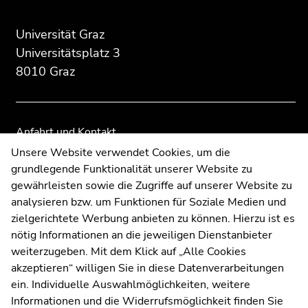
Beginn
Ende
Ende
des
dieses
dieses
Universität Graz
Seitenbereichs:
Seitenbereichs.
Seitenbereichs.
Universitätsplatz 3
Zusatzinformationen:
Zur
Zur
8010 Graz
Übersicht
Übersicht
der
der
Seitenbereiche
Seitenbereiche
Anfahrt und Kontakt
Kommunikation und Öffentlichkeitsarbeit
Unsere Website verwendet Cookies, um die
grundlegende Funktionalität unserer Website zu
Moodle
gewährleisten sowie die Zugriffe auf unserer Website zu
UNIGRAZonline
analysieren bzw. um Funktionen für Soziale Medien und
Impressum
zielgerichtete Werbung anbieten zu können. Hierzu ist es
Datenschutzerklärung
nötig Informationen an die jeweiligen Dienstanbieter
Cookie-Einstellungen
weiterzugeben. Mit dem Klick auf „Alle Cookies
Barrierefreiheitserklärung
akzeptieren“ willigen Sie in diese Datenverarbeitungen
ein. Individuelle Auswahlmöglichkeiten, weitere
Informationen und die Widerrufsmöglichkeit finden Sie