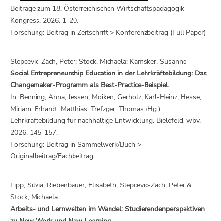
Beiträge zum 18. Österreichischen Wirtschaftspädagogik-
Kongress. 2026. 1-20.
Forschung: Beitrag in Zeitschrift > Konferenzbeitrag (Full Paper)
Slepcevic-Zach, Peter; Stock, Michaela; Kamsker, Susanne
Social Entrepreneurship Education in der Lehrkräftebildung: Das
Changemaker-Programm als Best-Practice-Beispiel.
In: Benning, Anna; Jessen, Moiken; Gerholz, Karl-Heinz; Hesse,
Miriam; Erhardt, Matthias; Trefzger, Thomas (Hg.):
Lehrkräftebildung für nachhaltige Entwicklung. Bielefeld. wbv.
2026. 145-157.
Forschung: Beitrag in Sammelwerk/Buch >
Originalbeitrag/Fachbeitrag
Lipp, Silvia; Riebenbauer, Elisabeth; Slepcevic-Zach, Peter &
Stock, Michaela
Arbeits- und Lernwelten im Wandel: Studierendenperspektiven
zu New Work und New Learning.