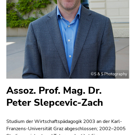
bestätigen
Sie diesen
Link.
Beginn
Zum
des
Inhalt
Seitenbereichs:
(Zugriffstaste
Seitenbereiche:
1)
Zur
Positionsanzeige
(Zugriffstaste
©S & S Photography
2)
Zur
Assoz. Prof. Mag. Dr.
Hauptnavigation
Peter Slepcevic-Zach
(Zugriffstaste
3)
Zur
Studium der Wirtschaftspädagogik 2003 an der Karl-
Unternavigation
Franzens-Universität Graz abgeschlossen; 2002–2005
(Zugriffstaste