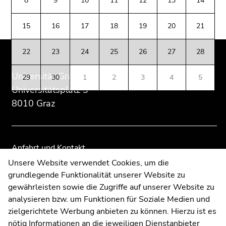
8
9
10
11
12
13
14
(Zugriffstaste
Zusatzinformationen:
Zur
Zur
5)
Übersicht
Übersicht
15
16
17
18
19
20
21
Zu
der
der
den
Seitenbereiche
Seitenbereiche
Seiteneinstellungen
22
23
24
25
26
27
28
(Benutzer/Sprache)
Universität Graz
(Zugriffstaste
29
30
1
2
3
4
5
8)
Universitätsplatz 3
Zur
8010 Graz
Suche
(Zugriffstaste
9)
Anfahrt und Kontakt
Ende
Kommunikation und Öffentlichkeitsarbeit
Unsere Website verwendet Cookies, um die
dieses
grundlegende Funktionalität unserer Website zu
Moodle
Seitenbereichs.
gewährleisten sowie die Zugriffe auf unserer Website zu
UNIGRAZonline
Zur
analysieren bzw. um Funktionen für Soziale Medien und
Impressum
Übersicht
zielgerichtete Werbung anbieten zu können. Hierzu ist es
Datenschutzerklärung
der
nötig Informationen an die jeweiligen Dienstanbieter